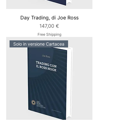
Day Trading, di Joe Ross
Prezzo
147,00 €
Free Shipping
Solo in versione Cartacea
Trading con il Ross Hook, di Joe