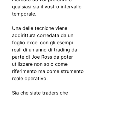
qualsiasi sia il vostro intervallo
temporale.
Una delle tecniche viene
addirittura corredata da un
foglio excel con gli esempi
reali di un anno di trading da
parte di Joe Ross da poter
utilizzare non solo come
riferimento ma come strumento
reale operativo.
Sia che siate traders che
seguono trend che scalpers,
questo è un manuale che non
può mancare nella vostra
"cassetta degli attrezzi".