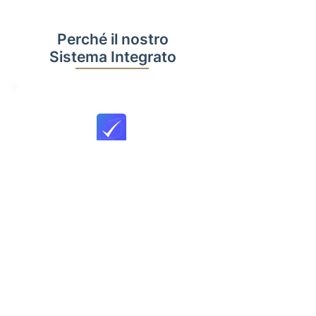
Perché il nostro
Sistema Integrato
L’unico sistema per superare il
dubbio sul valore delle strategie
diagonali nel tempo e alla
scadenza, risolvendo e
mostrando in un attimo i valori
attuali previsti nelle opzioni.