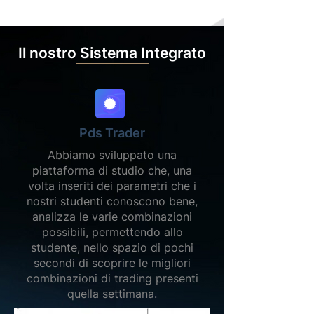
Il nostro Sistema Integrato
Pds Trader
Abbiamo sviluppato una
piattaforma di studio che, una
volta inseriti dei parametri che i
nostri studenti conoscono bene,
analizza le varie combinazioni
possibili, permettendo allo
studente, nello spazio di pochi
secondi di scoprire le migliori
combinazioni di trading presenti
quella settimana.