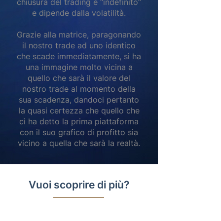
chiusura del trading è “indefinito”
e dipende dalla volatilità.
Grazie alla matrice, paragonando
il nostro trade ad uno identico
che scade immediatamente, si ha
una immagine molto vicina a
quello che sarà il valore del
nostro trade al momento della
sua scadenza, dandoci pertanto
la quasi certezza che quello che
ci ha detto la prima piattaforma
con il suo grafico di profitto sia
vicino a quella che sarà la realtà.​​
Vuoi scoprire di più?