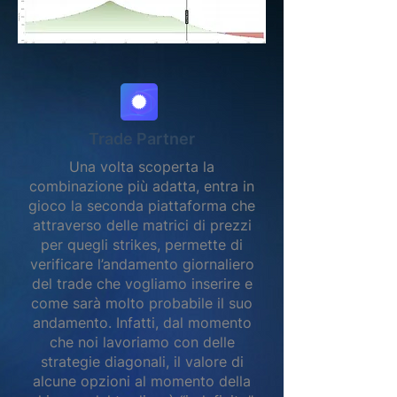
Trade Partner
Una volta scoperta la
combinazione più adatta, entra in
gioco la seconda piattaforma che
attraverso delle matrici di prezzi
per quegli strikes, permette di
verificare l’andamento giornaliero
del trade che vogliamo inserire e
come sarà molto probabile il suo
andamento. Infatti, dal momento
che noi lavoriamo con delle
strategie diagonali, il valore di
alcune opzioni al momento della